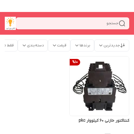
جستجو
جدیدترین
برندها
قیمت
دسته‌بندی
فقط محص
%
10
کنتاکتور خازنی 60 کیلووار pkc