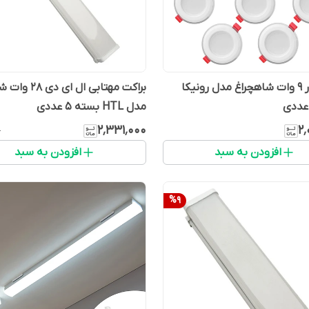
پنل توکار 9 وات شاهچراغ مدل رونیکا
براکت مهتابی ال ای
مدل HTL بسته ۵ عددی
۲٬۳۳۱٬۰۰۰
۲٬
۰
افزودن به سبد
افزودن به سبد
%
9