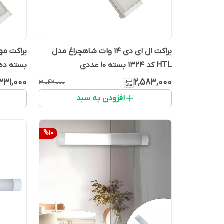
براکت ال ای دی 14 وات شاهچراغ مدل
HTL کد 1324 بسته ۱۰ عددی
بسته ده 
۳۳۱٬۰۰۰
۲٬۵۸۳٬۰۰۰
۳٬۰۴۲٬۰۰۰
افزودن به سبد
%
10