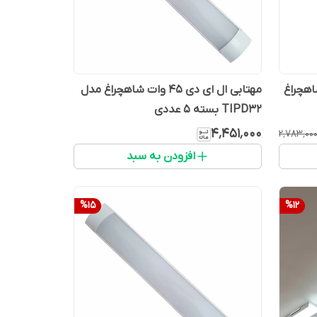
 دی 28 وات شاهچراغ
مهتابی ال ای دی 45 وات شاهچراغ مدل
TIPD32 بسته ۵ عددی
۴٬۴۵۱٬۰۰۰
۲٬۷۸۳٬۰۰
افزودن به سبد
%
15
%
12