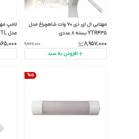
مهتابی ال ای دی 70 وات شاهچراغ مدل
YTR435 بسته ۸ عددی
مدل FTL بسته ده تایی
۵۶۵٬۰۰۰
۸٬۹۵۷٬۰۰۰
۹٬۹۸۷٬۰۰۰
افزودن به سبد
%
15