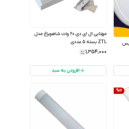
مهتابی ال ای دی 20 وات شاهچراغ مدل
ZTL بسته 5 عددی
وات زانیس
۱٬۳۵۴٬۰۰۰
افزودن به سبد
%
16