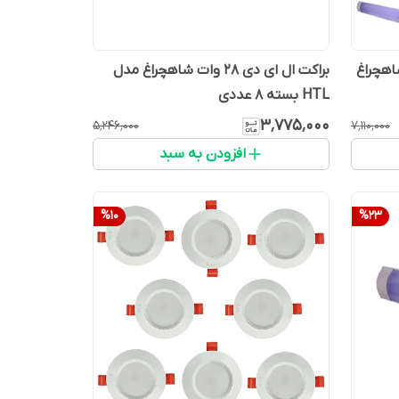
 دی 45 وات شاهچراغ
براکت ال ای دی 28 وات شاهچراغ مدل
HTL بسته ۸ عددی
۳٬۷۷۵٬۰۰۰
۵٬۲۴۶٬۰۰۰
۷٬۱۱۰٬۰۰۰
افزودن به سبد
%
10
%
23