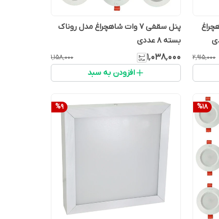
 12وات شاهچراغ
پنل سقفی 7 وات شاهچراغ مدل روناک
بسته 8 عددی
۱٬۰۳۸٬۰۰۰
۱٬۱۵۸٬۰۰۰
۲٬۹۱۵٬۰۰۰
افزودن به سبد
%
9
%
18