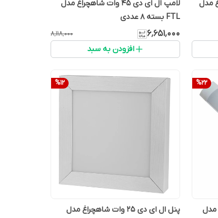
اهچراغ مدل
لامپ ال ای دی 45 وات شاهچراغ مدل
FTL بسته ۸ عددی
۶٬۶۵۱٬۰۰۰
۸٬۱۱۸٬۰۰۰
افزودن به سبد
%
12
%
22
چراغ مدل
پنل ال ای دی 25 وات شاهچراغ مدل