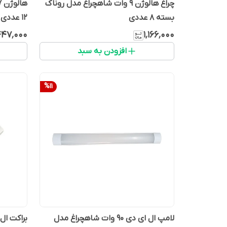
چراغ هالوژن 9 وات شاهچراغ مدل روناک
بسته 8 عددی
12 عددی
۴۴۷٬۰۰۰
۱٬۱۶۶٬۰۰۰
افزودن به سبد
%
11
لامپ ال ای دی 90 وات شاهچراغ مدل