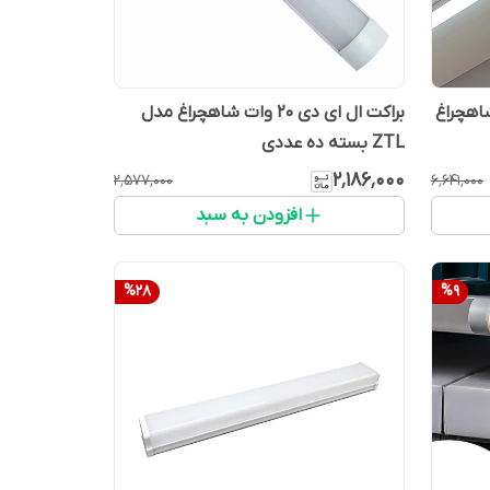
ی دی 45 وات شاهچراغ
براکت ال ای دی 20 وات شاهچراغ مدل
ZTL بسته ده عددی
۲٬۱۸۶٬۰۰۰
۲٬۵۷۷٬۰۰۰
۶٬۶۴۱٬۰۰۰
افزودن به سبد
%
28
%
9