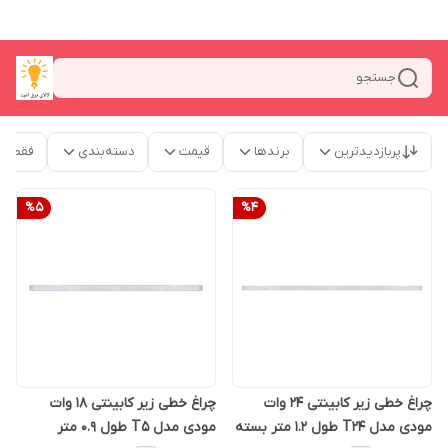
جستجو
پربازدیدترین
برندها
قیمت
دسته‌بندی
فقط م
%
5
%
4
چراغ خطی زیر کابینتی 24 وات
چراغ خطی زیر کابینتی 18 وات
مودی مدل T24 طول 1.2 متر بسته
مودی مدل T5 طول 0.9 متر