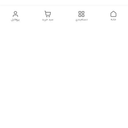
خانه
دسته‌بندی
سبد خرید
پروفایل
دسترسی سریع
تماس با ما
شکایات
درباره ما
قوانین و مقررات
سیاست حریم خصوصی
شماره تماس
09127046723
آدرس ایمیل
kalayebarghomid@gmail.com