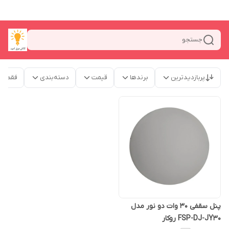
جستجو
پربازدیدترین
برندها
قیمت
دسته‌بندی
فقط م
پنل سقفی 30 وات دو نور مدل
FSP-DJ-JY30 روکار