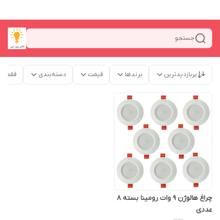
جستجو
پربازدیدترین
برندها
قیمت
دسته‌بندی
فقط م
چراغ هالوژن 9 وات رومینا بسته 8
عددی