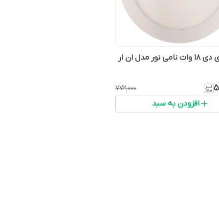
پنل ال ای دی 18 وات نامی نور مدل ان ار
۵
۷۷۲٬۰۰۰
افزودن به سبد