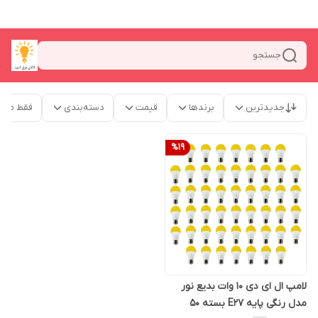
جستجو
جدیدترین
برندها
قیمت
دسته‌بندی
فقط محص
%
19
لامپ ال ای دی 10 وات بدیع نور
مدل رنگی پایه E27 بسته 50