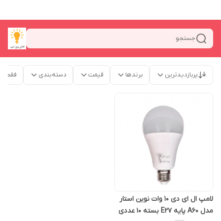
جستجو
پربازدیدترین
برندها
قیمت
دسته‌بندی
فقط م
لامپ ال ای دی 10 وات نوین استار
مدل A60 پایه E27 بسته 10 عددی