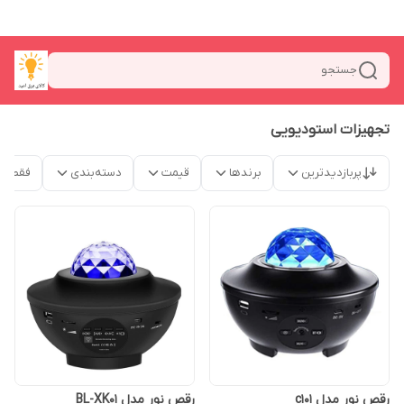
جستجو
تجهیزات استودیویی
پربازدیدترین
برندها
قیمت
دسته‌بندی
فقط م
رقص نور مدل c101
رقص نور مدل BL-XK01