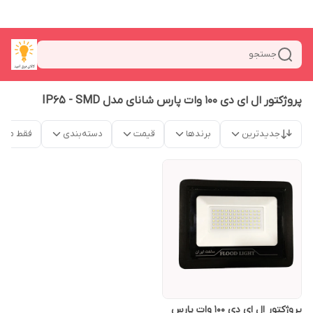
جستجو
پروژکتور ال ای دی 100 وات پارس شانای مدل IP65 - SMD
جدیدترین
برندها
قیمت
دسته‌بندی
فقط محص
پروژکتور ال ای دی 100 وات پارس