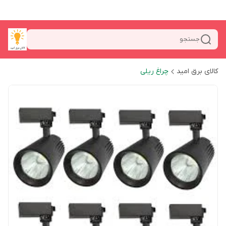
جستجو
کالای برق امید
چراغ ریلی