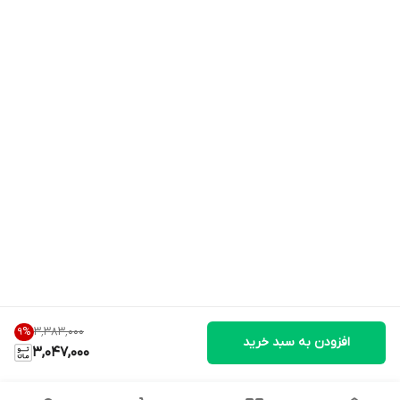
۳٬۳۸۳٬۰۰۰
9
%
افزودن به سبد خرید
3,047,000