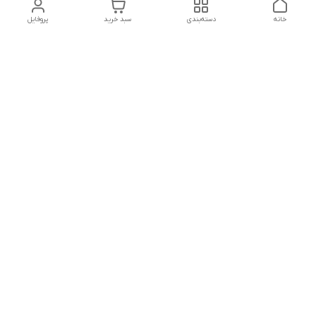
خانه
دسته‌بندی
سبد خرید
پروفایل
دسترسی سریع
تماس با ما
شکایات
درباره ما
قوانین و مقررات
سیاست حریم خصوصی
شماره تماس
09127046723
آدرس ایمیل
kalayebarghomid@gmail.com