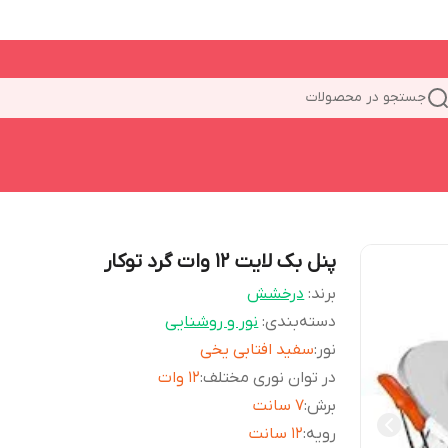
جستجو در محصولات
پنل بک لایت 12 وات گرد توکار
برند:
درخشش
دسته‌بندی
:
نور و روشنایی
نور
:
سفید افتابی یخی
در توان نوری مختلف
:
12 وات
برش
:
7 سانت
رویه
:
12 سانت