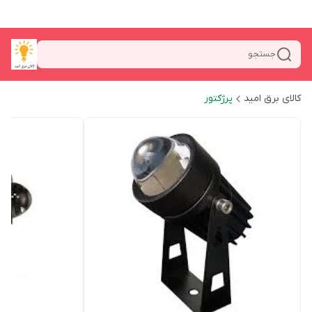
جستجو
کالای برق امید
پرژکتور