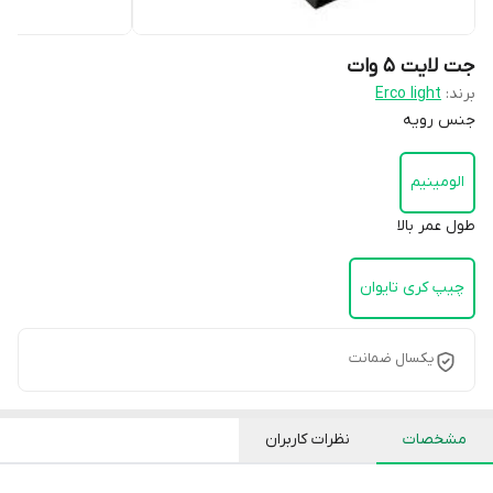
جت لایت 5 وات
برند:
Erco light
جنس رویه
الومینیم
طول عمر بالا
چیپ کری تایوان
یکسال ضمانت
مشخصات
نظرات کاربران