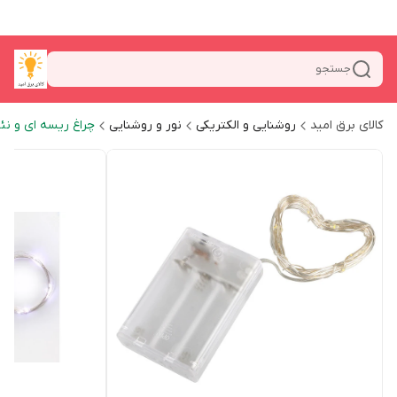
جستجو
کالای برق امید
روشنایی و الکتریکی
نور و روشنایی
چراغ ریسه ای و نئ