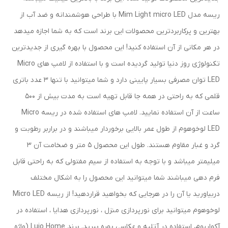
ریسه مدل Mim Light micro LED با طراحی هوشمندانه و ضد آب از
بهترین و پرکاربردترین محصولات این برند است که به شما اجازه میدهد
در هر مکانی از آن استفاده کنید! این محصول با بهره گیری از جدیدترین
تکنولوژی روز دنیا تولید گردیده است و با استفاده از لامپ های Micro
LED توان مصرفی بسیار پایینی دارد و شما میتوانید با تنها 3 عدد باتری
قلمی که به راحتی در همه جا قابل تهیه است به مدت بیش از 500
ساعت از آن استفاده نمایید. لامپ های استفاده شده در ریسه Micro
LED لوخوهوم از طول عمر بالایی برخوردار میباشند و در براربر رطوبت و
گرد و غبار مقاوم هستند. طول این محصول 5 متر و ضخامت آن 3
میلیمتر میباشد و با توجه به استفاده از سیم مفتولی که به راحتی قابل
فرم دهی میباشند شما میتوانید این محصول را به اشکال مختلف
دربیاورید یا آن را در هرجایی که بخواهید قراردهید! از ریسه Micro LED
لوخوهوم میتوانید برای نورپردازی منزل ، نورپردازی هدایا ، استفاده در
آکواریوم، استفاده در آتلیه و عکاسی بهره ببرید. برند Lujo Home (واژه