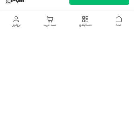
149,000
خانه
دسته‌بندی
سبد خرید
پروفایل
دسترسی سریع
تماس با ما
شکایات
درباره ما
قوانین و مقررات
سیاست حریم خصوصی
شماره تماس
09127046723