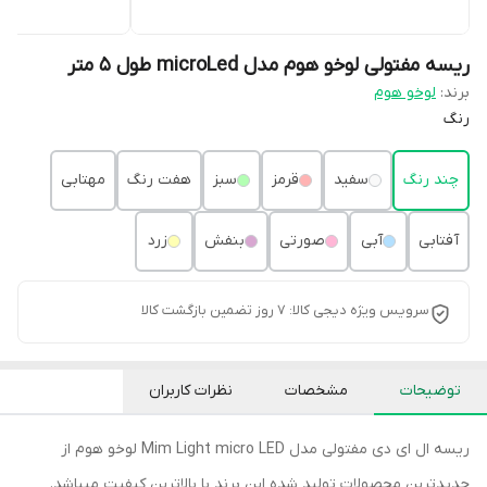
ریسه مفتولی لوخو هوم مدل microLed طول 5 متر
برند:
لوخو هوم
رنگ
چند رنگ
سفید
قرمز
سبز
هفت رنگ
مهتابی
آفتابی
آبی
صورتی
بنفش
زرد
سرویس ویژه دیجی کالا: 7 روز تضمین بازگشت کالا
توضیحات
مشخصات
نظرات کاربران
ریسه ال ای دی مفتولی مدل Mim Light micro LED لوخو هوم از
جدیدترین محصولات تولید شده این برند با بالاترین کیفیت میباشد.