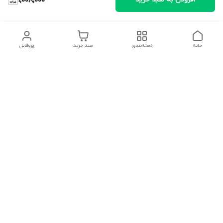
1,008,000
خانه
دسته‌بندی
سبد خرید
پروفایل
دسترسی سریع
تماس با ما
شکایات
درباره ما
قوانین و مقررات
سیاست حریم خصوصی
شماره تماس
09127046723