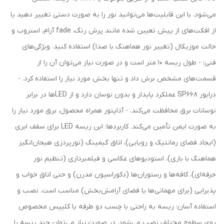
می‌شود. با این قابلیت‌ها می‌توانید نور را به صورت دستی تغییر دهید یا
از افکت‌های از پیش تعیین شده مانند پرش رنگ، fade آرام، استروب و
حالت موزیکال (تغییر نور هماهنگ با صدا) استفاده کنید. ویژگی‌های
فنی: - طول ریسه ۱۰ متر است و در صورت نیاز می‌توان آن را از
قسمت‌های مشخص برش داد و تنها بخش مورد نیاز را استفاده کرد. -
درایور SP668 عملکرد پایدار و بدون نوسان دارد و از LEDها در برابر
نوسانات برق محافظت می‌کند. - آداپتور همراه محصول، برق مورد نیاز را
به صورت ایمن تأمین می‌کند. کاربردها: این ریسه LED برای سقف ابری
(ایجاد فضای رمانتیک و رویایی)، اتاق گیمینگ (نورپردزی هیجان‌انگیز
هماهنگ با بازی)، استودیوهای عکاسی و فیلمبرداری (تنظیم نور
حرفه‌ای)، کافه‌ها و رستوران‌ها (دکوراسیون مدرن) و حتی اتاق خواب و
پذیرایی (برای مهمانی‌ها یا فضای آرامش‌بخش) مناسب است. نصب و
استفاده آسان: ریسه به راحتی با چسب دو طرفه یا کلیپس مخصوص
روی سطوح مختلف نصب می‌شود. در صورت نیاز می‌توان چند ریسه را