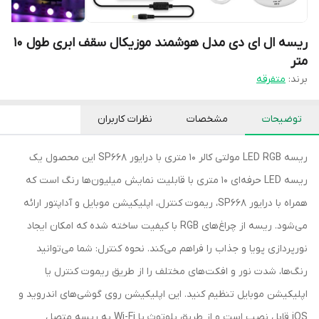
ریسه ال ای دی مدل هوشمند موزیکال سقف ابری طول 10
متر
برند:
متفرقه
توضیحات
مشخصات
نظرات کاربران
ریسه LED RGB مولتی کالر ۱۰ متری با درایور SP668 این محصول یک
ریسه LED حرفه‌ای ۱۰ متری با قابلیت نمایش میلیون‌ها رنگ است که
همراه با درایور SP668، ریموت کنترل، اپلیکیشن موبایل و آداپتور ارائه
می‌شود. ریسه از چراغ‌های RGB با کیفیت ساخته شده که امکان ایجاد
نورپردازی پویا و جذاب را فراهم می‌کند. نحوه کنترل: شما می‌توانید
رنگ‌ها، شدت نور و افکت‌های مختلف را از طریق ریموت کنترل یا
اپلیکیشن موبایل تنظیم کنید. این اپلیکیشن روی گوشی‌های اندروید و
iOS قابل نصب است و از طریق بلوتوث یا Wi-Fi به ریسه متصل