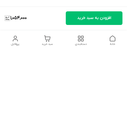
افزودن به سبد خرید
1,054,000
خانه
دسته‌بندی
سبد خرید
پروفایل
دسترسی سریع
تماس با ما
شکایات
درباره ما
قوانین و مقررات