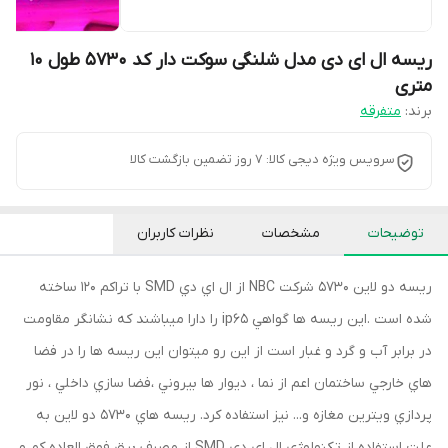
ریسه ال ای دی مدل شلنگی سوکت دار کد 5730 طول 10
متری
برند:
متفرقه
سرویس ویژه دیجی کالا: 7 روز تضمین بازگشت کالا
توضیحات
مشخصات
نظرات کاربران
ريسه دو لاين 5730 شركت NBC از ال اي دي SMD با تراكم 120 ساخته
شده است .اين ريسه ها گواهي ip65 را دارا ميباشند كه نشانگر مقاومت
در برابر آب و گرد و غبار است از اين رو ميتوان اين ريسه ها را در فضا
هاي خارجي ساختمان اعم از نما ، ديوار ها بيروني ،فضا سازي داخلي ، نور
پردازي ويترين مغازه و... نيز استفاده کرد. ريسه هاي 5730 دو لاين به
علت استفاده از تكنولوژي ال اي دي SMD از مصرف برق فوق العاده كم و