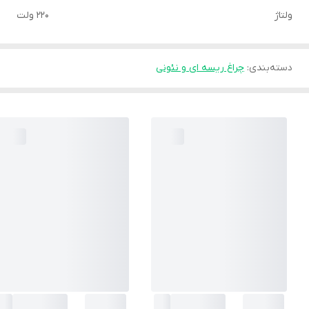
ولتاژ
220 ولت
دسته‌بندی
:
چراغ ریسه ای و نئونی