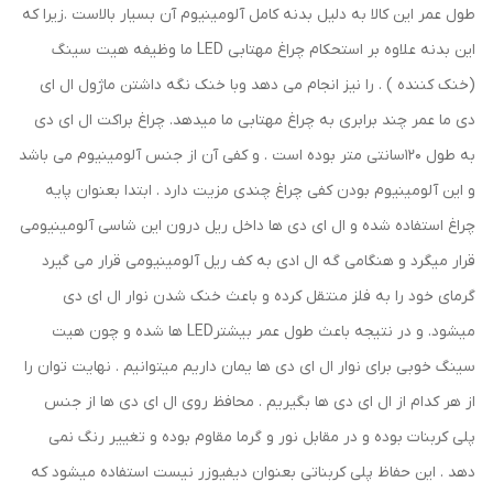
طول عمر این کالا به دلیل بدنه کامل آلومینیوم آن بسیار بالاست .زیرا که
این بدنه علاوه بر استحکام چراغ مهتابی LED ما وظیفه هیت سینگ
(خنک کننده ) . را نیز انجام می دهد وبا خنک نگه داشتن ماژول ال ای
دی ما عمر چند برابری به چراغ مهتابی ما میدهد. چراغ براکت ال ای دی
به طول 120سانتی متر بوده است . و کفی آن از جنس آلومینیوم می باشد
و این آلومینیوم بودن کفی چراغ چندی مزیت دارد . ابتدا بعنوان پایه
چراغ استفاده شده و ال ای دی ها داخل ریل درون این شاسی آلومینیومی
قرار میگرد و هنگامی گه ال ادی به کف ریل آلومینیومی قرار می گیرد
گرمای خود را به فلز منتقل کرده و باعث خنک شدن نوار ال ای دی
میشود. و در نتیجه باعث طول عمر بیشترLED ها شده و چون هیت
سینگ خوبی برای نوار ال ای دی ها یمان داریم میتوانیم . نهایت توان را
از هر کدام از ال ای دی ها بگیریم . محافظ روی ال ای دی ها از جنس
پلی کربنات بوده و در مقابل نور و گرما مقاوم بوده و تغییر رنگ نمی
دهد . این حفاظ پلی کربناتی بعنوان دیفیوزر نیست استفاده میشود که