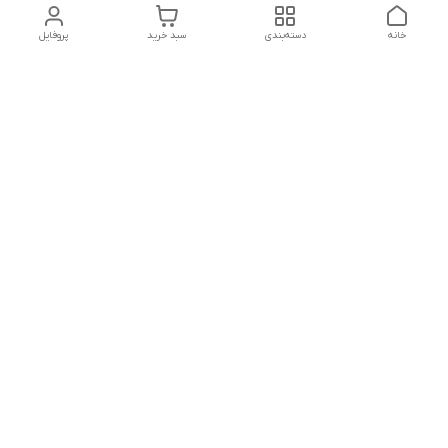
خانه
دسته‌بندی
سبد خرید
پروفایل
دسترسی سریع
تماس با ما
شکایات
درباره ما
قوانین و مقررات
سیاست حریم خصوصی
شماره تماس
09127046723
آدرس ایمیل
kalayebarghomid@gmail.com