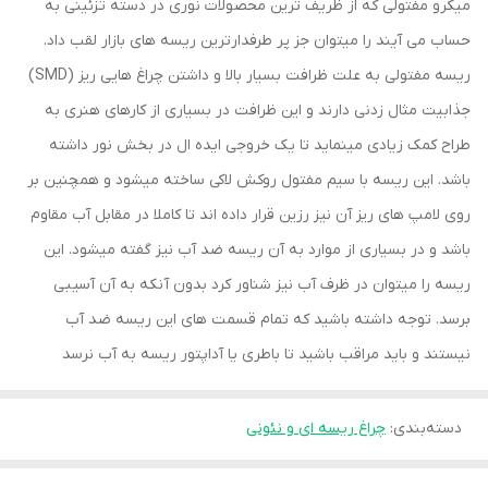
میکرو مفتولی که از ظریف ترین محصولات نوری در دسته تزئینی به
حساب می آیند را میتوان جز پر طرفدارترین ریسه های بازار لقب داد.
ریسه مفتولی به علت ظرافت بسیار بالا و داشتن چراغ هایی ریز (SMD)
جذابیت مثال زدنی دارند و این ظرافت در بسیاری از کارهای هنری به
طراح کمک زیادی مینماید تا یک خروجی ایده ال در بخش نور داشته
باشد. این ریسه با سیم مفتول روکش لاکی ساخته میشود و همچنین بر
روی لامپ های ریز آن نیز رزین قرار داده اند تا کاملا در مقابل آب مقاوم
باشد و در بسیاری از موارد به آن ریسه ضد آب نیز گفته میشود. این
ریسه را میتوان در ظرف آب نیز شناور کرد بدون آنکه به آن آسیبی
برسد. توجه داشته باشید که تمام قسمت های این ریسه ضد آب
نیستند و باید مراقب باشید تا باطری یا آداپتور ریسه به آب نرسد
دسته‌بندی
:
چراغ ریسه ای و نئونی