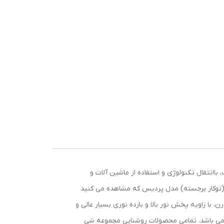
اانتقال تکنولوژی و استفاده از ماشین آلات و
ی (توکار برجسته) مدل پردیس که مشاهده می کنید
 دارای طراحی زیبا و مدرن، با زاویه پخش نور بالا و بازده نوری بسیار عالی و
 از لحاظ قیمتی و مصرفی کاملا به صرفه هستند. قدرت نوری که توسط سازمان استاندارد تایید شده 1650 لومن می باشد. تمامی محصولات روشنایی مجموعه شی