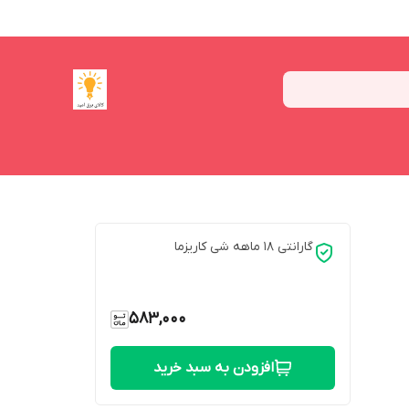
گارانتی 18 ماهه شی کاریزما
583,000
افزودن به سبد خرید