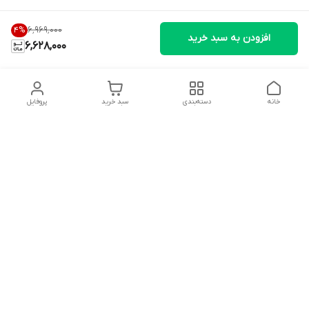
۶٬۹۶۹٬۰۰۰
4
%
افزودن به سبد خرید
6,628,000
خانه
دسته‌بندی
سبد خرید
پروفایل
دسترسی سریع
تماس با ما
شکایات
درباره ما
قوانین و مقررات
سیاست حریم خصوصی