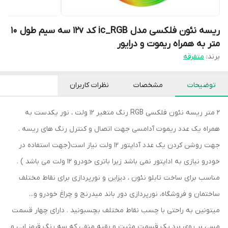
ریسه نئون فلکسی مدل ic_RGB کد 12v سه سیم طول 10
متر به همراه ریموت و درایور
برند:
متفرقه
توضیحات
مشخصات
نظرات کاربران
2 متر ریسه نئون فلکسی RGB رنگ متغیر 12 ولت ، نور یکدست به
همراه یک عدد ریموت آدامسی جهت اتصال و کنترل رنگ های ریسه .
جهت روشن کردن یک عدد آداپتور 12 ولت نیاز است(جهت استفاده در
خودرو نیازی به اداپتور نمی باشد زیرا باتری خودرو 12 ولت می باشد ) .
مناسب برای ساخت تابلو نئون ، دیزاین و نورپردازی برای نقاط مختلف
ساختمان و فروشگاه، نورپردازی دور باند میدرنج و چراغ خودرو و...
میتونین به راحتی با چسب نقاط مختلف بچسبونید . دارای چهار قسمت
مسی بر روی برد یک قسمت مثبت و بقیه منفی که سه رنگ قرمز ابی و