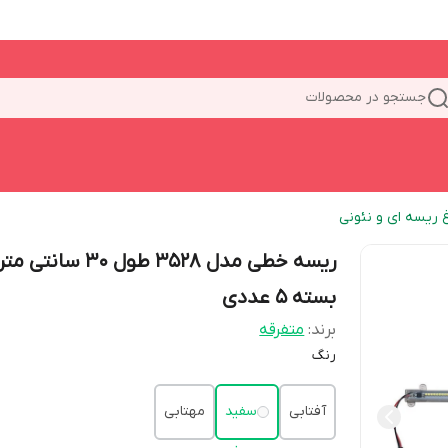
جستجو در محصولات
غ ریسه ای و نئونی
ریسه خطی مدل 3528 طول 30 سانتی مت
بسته 5 عددی
برند:
متفرقه
رنگ
آفتابی
سفید
مهتابی