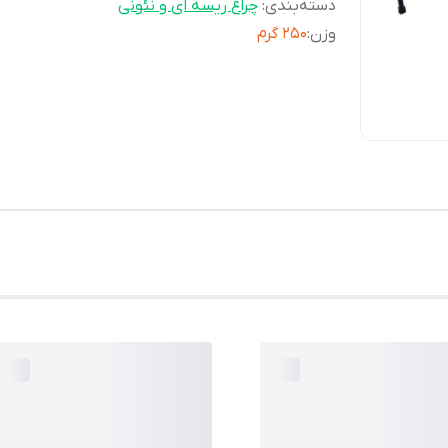
دسته‌بندی
:
چراغ ریسه ای و نئونی
وزن
:
250 گرم