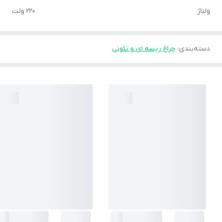
ولتاژ
220 ولت
دسته‌بندی
:
چراغ ریسه ای و نئونی