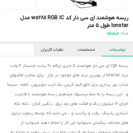
ریسه هوشمند ای سی دار کد ws2811 RGB IC مدل
lonstar طول 5 متر
برند:
متفرقه
توضیحات
مشخصات
نظرات کاربران
ریسه rgb ای سی دار هوشمند 5 متری تراکم 60 پشت چسبدار 12 ولت
برند lonstar از بهترین برند های موجود در بازار . برای ساخت افکتهای
جذاب نور پردازی برای اتاق گیم ،کیس ،بک لایت تلویزیون ، کافه ، سینما
و... این ریسه را به شما پیشنهاد میدهیم ریسه هوشمند با قابلیت
اجرای 16 میلیون رنگ و افکت های رعد برق ، رنگین کمان ، تکه تکه
،ابشاری ،رانینگ ، رفت و برگشت و ....می باشد که توسط ریموت درایور
های مختلف پیکسلی میتوانید این کار را انجام دهید میتوانید از
قسمتهای مشخص شده هر 5 سانت خط برش برش دهید و دوباره به