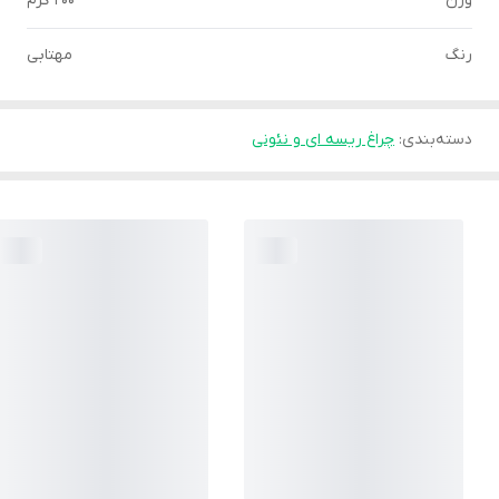
وزن
200 گرم
رنگ
مهتابی
دسته‌بندی
:
چراغ ریسه ای و نئونی