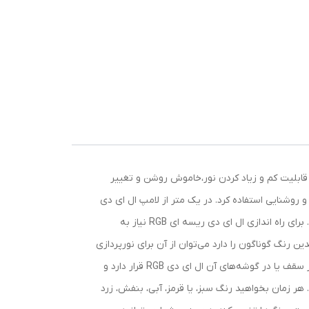
ه است که 16 رنگ قابل کنترل، چهار نوع رقص نور، قابلیت کم و زیاد کردن نور،خاموش روشن و تغییر
و روشنایی استفاده کرد. در یک متر از لامپ ال ای دی
ریسه ای تعداد 60عدد LED موجود است. رنگ ها و شدت نور و برنامه های نورافشانی از طریق درایور و ریموت کنترل قابل تغییر است. برای راه اندازی ال ای دی ریسه ای RGB نیاز به
ن رنگ گوناگون را دارد می‌توان از آن برای نورپردازی
اماکن گوناگون و طراحی داخلی به عنوان نور مخفی استفاده کرد. یک آشپزخانه یا یک اتاق خواب و سالن پذیرایی را در نظر بگیرید که در سقف یا در گوشه‌های آن ال ای دی RGB قرار دارد و
 هر زمان بخواهید رنگ سبز، یا قرمز، آبی، بنفش، زرد