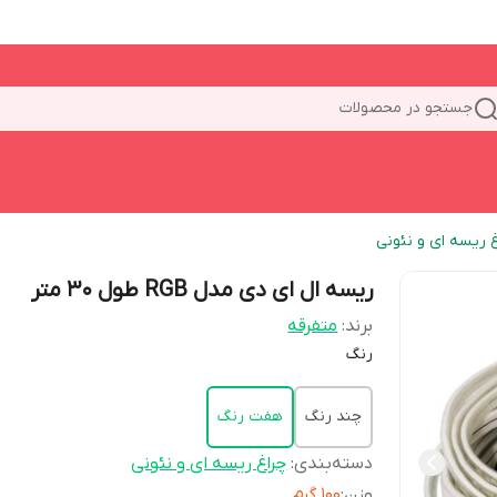
جستجو در محصولات
غ ریسه ای و نئونی
ریسه ال ای دی مدل RGB طول 30 متر
برند:
متفرقه
رنگ
چند رنگ
هفت رنگ
دسته‌بندی
:
چراغ ریسه ای و نئونی
وزن
:
100 گرم