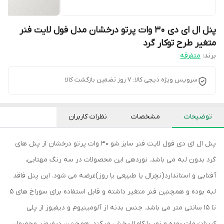
پنل ال ای دی 30 وات پرتو درخشان مدل فول لایت فنر
متغیر طرح توکار گرد
برند:
متفرقه
سرویس ویژه دیجی کالا: 7 روز تضمین بازگشت کالا
توضیحات
مشخصات
نظرات کاربران
پنل ال ای دی فول لایت فنر سایز شو 30 وات پرتو درخشان از پنل های
گرد بدون لبه می باشد. نوردهی این محصولات در سه رنگ مهتابی،
آفتابی و استاندارد(نچرال یا طبیعی یا روز)عرضه می شود. این پنل فاقد
لبه بوده و همچنین فنر متغیر داشته و قابل استفاده برای سوراخ های 5
تا 15 سانتی متر می باشد. جنس بدنه از آلومینیوم و دیفیوز از پلی
کربنات مات بوده و نور را کاملا پخش میکند. همچنین دیفیوزر محصول