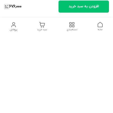
افزودن به سبد خرید
676,000
خانه
دسته‌بندی
سبد خرید
پروفایل
دسترسی سریع
تماس با ما
شکایات
درباره ما
قوانین و مقررات
سیاست حریم خصوصی