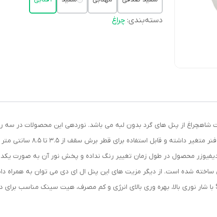
دسته‌بندی
:
چراغ
 سقفی پنل ال ای دی فول لایت فنر سایز شو 15 وات شاهچراغ از پنل های گرد بدون لبه می باشد. نوردهی این 
روز)عرضه می شود. این پنل فاقد ل
 دیفیوزر محصول در طول زمان تغییر رنگ نداده و پخش نور آن به صورت یکد
سانتی متری، بدون اشعه UV و مادون قرمز، لامپ SMD با شار نوری بالا، بهره وری بالای انرژی و کم مصرف، هیت