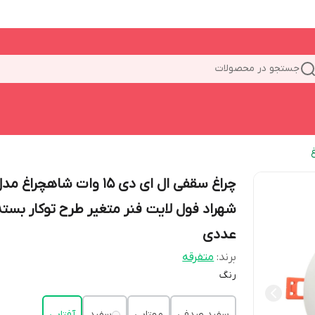
جستجو در محصولات
چراغ سقفی ال ای دی 15 وات شاهچراغ م
عددی
برند:
متفرقه
رنگ
سفید صدفی
مهتابی
سفید
آفتابی