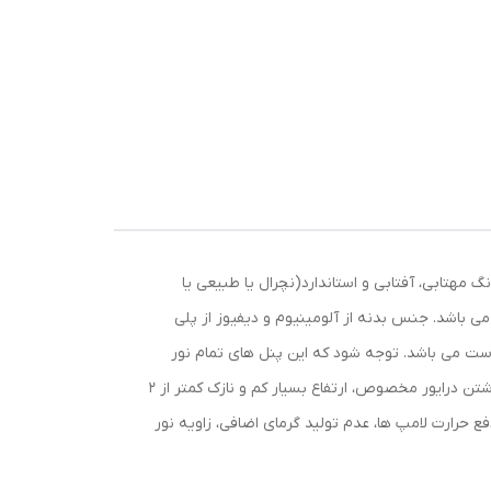
محصولات در سه رنگ مهتابی، آفتابی و استاندارد(نچرال یا طبیعی یا
به بوده و همچنین فنر متغیر داشته و قابل استفاده برای قطر برش سقف از 3.5 تا 8.5 سانتی متر می باشد. جنس بدنه از آلومینیوم و دیفیوز از پلی
ست می باشد. توجه شود که این پنل های تمام نور
ضد آب نمی باشد و تنها جهت استفاده در فضای داخلی ساخته شده است. از دیگر مزیت های این پنل ال ای دی می توان به همراه داشتن درایور مخصوص، ارتفاع بسیار کم و نازک کمتر از 2
 سینک مناسب برای دفع حرارت لامپ ها، عدم تولید گرمای اضافی، زاویه نور