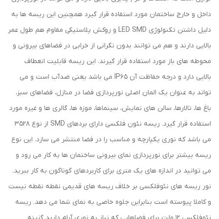
داخل و خارج ساختمان مورد استفاده قرار گیرد همچنین این ریسه ها به
دلیل داشتن تکنولوژی LED SMD و روکش پلاستیکی مقاوم هم طول عمر
بالایی دارند و هم می توانند بدون نگرانی از خرابی در فضاهای بیرونی و
محوطه های باز مورد استفاده قرار گیرند. این ریسه قابلیت انعطاف
بالایی دارد و درجه حفاظت آن IP65 می باشد یعنی ضدآب است و می
تواند به عنوان یک المان اصلی نورپردازی فضا در منازل، فضاهای سبز،
باغ ها، تالارها، سالن های نمایش، سینماها، موزه ها، گالری ها و غیره مورد
استفاده قرار گیرد. ریسه نئون فلکسی دارای بردهای SMD از نوع 3528
می باشد که نوری یکپارچه و مناسب را در فضا منتشر می سازد. این نوع
ریسه بیشتر برای نورپردازی نمای بیرونی ساختمان ها به کار می رود و
می توانید در اندازه های یک متری برای کاربردهای گوناگون به کار ببرید.
نور ریسه های نئوفلکسی بر خلاف ریسه های قدیمی نقطه نقطه نیست
و کاملا پیوسته است بنابراین جلوه خاصی به نمای شما می دهد. ریسه
نئوفلکسی 12 ولت برای فضاهایی که نیاز به نوری آرام دارید گزینه