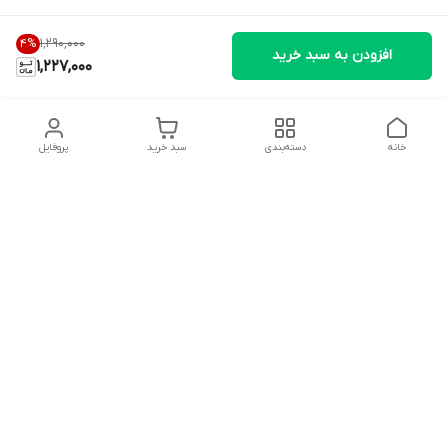
۱٬۲۹۰٬۰۰۰
4
%
افزودن به سبد خرید
1,227,000
خانه
دسته‌بندی
سبد خرید
پروفایل
دسترسی سریع
تماس با ما
شکایات
درباره ما
قوانین و مقررات
سیاست حریم خصوصی