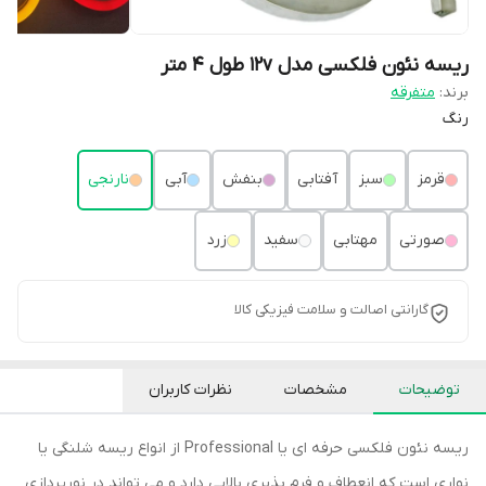
ریسه نئون فلکسی مدل 12v طول 4 متر
برند:
متفرقه
رنگ
قرمز
سبز
آفتابی
بنفش
آبی
نارنجی
صورتی
مهتابی
سفید
زرد
گارانتی اصالت و سلامت فیزیکی کالا
توضیحات
مشخصات
نظرات کاربران
ریسه نئون فلکسی حرفه ای یا Professional از انواع ریسه شلنگی یا
نواری است که انعطاف و فرم پذیری بالایی دارد و می تواند در نورپردازی