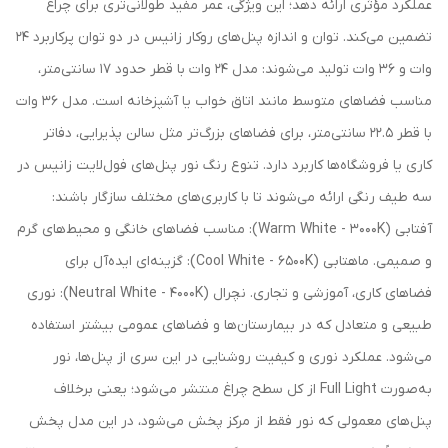
عملکرد مؤثری ارائه دهد؛ این ویژگی، عمر مفید طولانی‌تری برای چراغ
تضمین می‌کند. توان و اندازه پنل‌های روکار زانیس در دو توان پرکاربرد ۲۴
وات و ۳۶ وات تولید می‌شوند: مدل ۲۴ وات با قطر حدود ۱۷ سانتی‌متر،
مناسب فضاهای متوسط مانند اتاق خواب یا آشپزخانه است. مدل ۳۶ وات
با قطر ۲۲.۵ سانتی‌متر، برای فضاهای بزرگ‌تر مثل سالن پذیرایی، دفاتر
کاری یا فروشگاه‌ها کاربرد دارد. تنوع رنگ نور پنل‌های فول‌لایت زانیس در
سه طیف رنگی ارائه می‌شوند تا با کاربری‌های مختلف سازگار باشند:
آفتابی (Warm White - 3000K): مناسب فضاهای خانگی و محیط‌های گرم
و صمیمی. ماهتابی (Cool White - 6500K): گزینه‌ای ایده‌آل برای
فضاهای کاری، آموزشی و تجاری. نچرال (Neutral White - 4000K): نوری
طبیعی و متعادل که در بیمارستان‌ها و فضاهای عمومی بیشتر استفاده
می‌شود. عملکرد نوری و کیفیت روشنایی در این سری از پنل‌ها، نور
به‌صورت Full Light از کل سطح چراغ منتشر می‌شود؛ یعنی برخلاف
پنل‌های معمولی که نور فقط از مرکز پخش می‌شود، در این مدل پخش