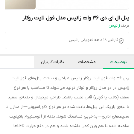
پنل ال ای دی 36 وات زانیس مدل فول لایت روکار
برند:
زانیس
گارانتی 18 ماهه تعویض زانیس
توضیحات
مشخصات
نظرات کاربران
پنل 36 وات فول‌لایت روکار زانیس طراحی و ساخت پنل‌های فول‌لایت
زانیس در دو مدل روکار و توکار تولید می‌شوند تا متناسب با هر نوع
سقف (کاذب یا گچی) قابل نصب باشند. طراحی مینیمال و بدنه‌ی سفید
با لبه‌ی باریک این پنل‌ها، باعث شده در هر نوع دکوراسیونی—از منازل تا
محیط‌های اداری—به‌خوبی هماهنگ شوند. بدنه از آلومینیوم باکیفیت
ساخته شده تا هم وزن کمی داشته باشد و هم در دفع حرارت LEDها