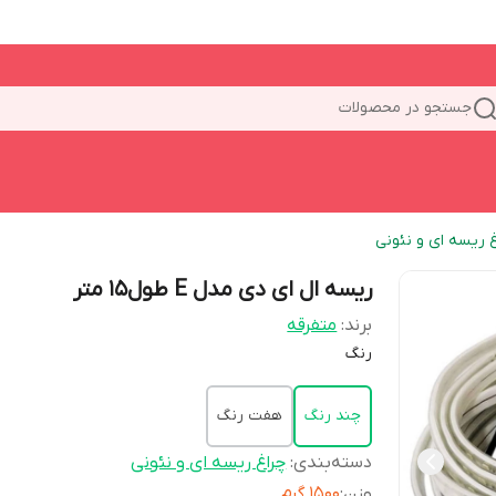
جستجو در محصولات
غ ریسه ای و نئونی
ریسه ال ای دی مدل E طول15 متر
برند:
متفرقه
رنگ
چند رنگ
هفت رنگ
دسته‌بندی
:
چراغ ریسه ای و نئونی
وزن
:
1500 گرم