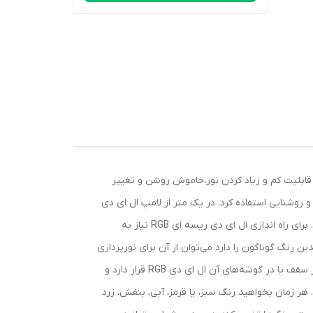
ه است که 16 رنگ قابل کنترل، چهار نوع رقص نور، قابلیت کم و زیاد کردن نور،خاموش روشن و تغییر
و روشنایی استفاده کرد. در یک متر از لامپ ال ای دی
ریسه ای تعداد 60عدد LED موجود است. رنگ ها و شدت نور و برنامه های نورافشانی از طریق درایور و ریموت کنترل قابل تغییر است. برای راه اندازی ال ای دی ریسه ای RGB نیاز به
ن رنگ گوناگون را دارد می‌توان از آن برای نورپردازی
اماکن گوناگون و طراحی داخلی به عنوان نور مخفی استفاده کرد. یک آشپزخانه یا یک اتاق خواب و سالن پذیرایی را در نظر بگیرید که در سقف یا در گوشه‌های آن ال ای دی RGB قرار دارد و
 هر زمان بخواهید رنگ سبز، یا قرمز، آبی، بنفش، زرد