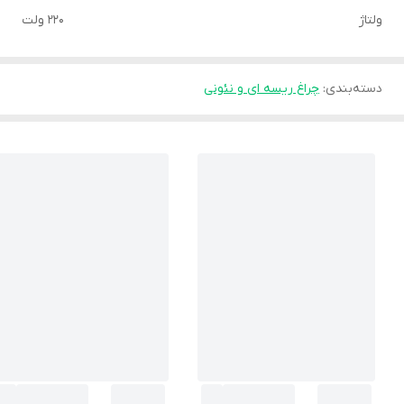
ولتاژ
220 ولت
دسته‌بندی
:
چراغ ریسه ای و نئونی