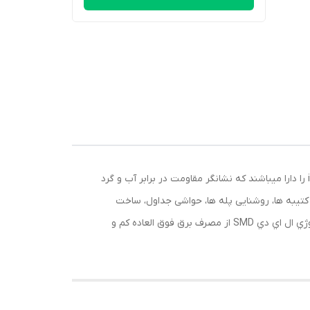
ريسه دو لاين 5730 7 متری بسیار باکیفیت شركت بدیع نور از ال اي دي SMD با تراكم 120 ساخته شده است .اين ريسه ها گواهي ip65 را دارا ميباشند كه نشانگر مقاومت در برابر آب و گرد
ر کتیبه ها، روشنایی پله ها، حواشی جداول، ساخت
المان های نوری شهری و آذین بندی محیط های داخلی و خارجی استفاده می شود , ريسه هاي 5730 دو لاين به علت استفاده از تكنولوژي ال اي دي SMD از مصرف برق فوق العاده كم و