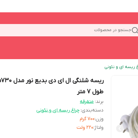
جستجو در محصولات
غ ریسه ای و نئونی
ریسه شلنگی ال ای دی بدیع نور مد
طول 7 متر
برند:
متفرقه
دسته‌بندی
:
چراغ ریسه ای و نئونی
وزن
:
700 گرم
ولتاژ
:
220 ولت