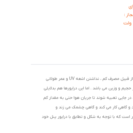
ای
مجاز :
170 تا 265 ولت AC ولتاژ خروجی : 72 تا ۲۴ ولت
امروزه پنل های LED بطور وسیعی در همه اماکن اعم از عمومی و شخصی ، مورد استفاده قرار گرفته و از استقبال خوبی بدلایل متعدد از قبیل مصرف کم ، نداشتن اشعه UV و عمر طولانی
جیم و وزین می باشد . اما این درایورها هم بدلایلی
 در جایی تعبیه شوند تا جریان هوا حتی به مقدار کم
ند و گاهی کار می کند و گاهی چشمک می زند و
ابل استفاده بوده و از فیش مادگی برخوردار است که با توجه به شکل و تطابق با درایور پنل خود