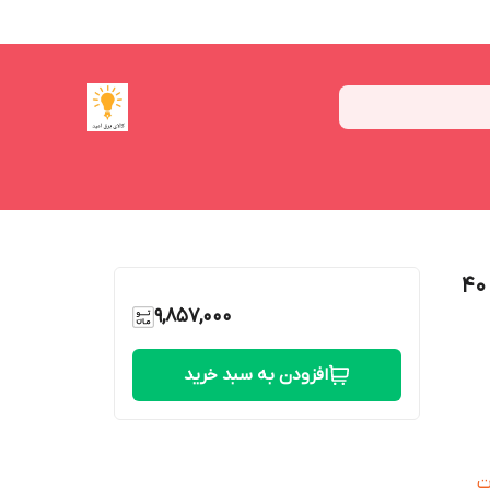
درایور پنل ال ای دی مدل DW24-36 بسته 40
9,857,000
افزودن به سبد خرید
از 24 تا 36 وات