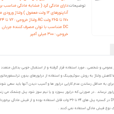
توضیحات
:
دارای مادگی گرد ( مشابه مادگی مناسب بر
آداپتورهای 12 ولت معمول ) ولتاژ ورودی 
DC متناسب با توان مصرف کننده جریان
خروجی : 300 میلی آمپر
ا کاهش ولتاژ به روش سوئیچینگ و استفاده از درایورهای بدون ترانسفورماتور ح
 .برای به حداقل رساندن عدم کارایی درایور ها و آسیب دیدن آنها باید سعی شود
رایور نرساند . در صورتی که درایور بسوزد و یا نیم سوز شود پنل چشمک می ز
بطورکامل پنل خاموش می شود . درایور مدل DW24-36 h در گستره پنل های 24 تا 36 وات ق
یک نوع فیش مادگی استفاده نمی کنند .