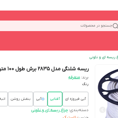
جستجو در محصولات
غ ریسه ای و نئونی
ریسه شلنگی مدل 2835 برش طول 100 متر
برند:
متفرقه
رنگ
آبی فیروزه ای
آفتابی
آبی
بنفش روشن
انبه
دسته‌بندی
:
چراغ ریسه ای و نئونی
جنس
:
پلاستیک