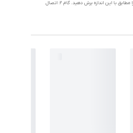
گام ۱: اندازه گیری و برش ریسه محل مورد نظر را با متر اندازه بگیرید و سپس ریسه را مطابق با این اندازه برش دهید. گام ۲: اتصال
مپ 2835 تک
یرلس 120 لامپ در هر متر کلاف 100 متری