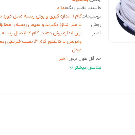
قابلیت تغییر رنگ
:
ندارد
توضیحات
گام ۱: اندازه گیری و برش ریسه محل مورد نظ
روش
با متر اندازه بگیرید و سپس ریسه را مطابق 
نصب
:
این اندازه برش دهید. گام ۲: اتصال ریسه
وایرلس با کانکتور گام ۳: نصب فیزیک
محل
حداقل طول برش
:
1 متر
قابلیت برش
:
دارد
نمایش بیشتر
توان مصرفی در هر متر
:
8 وات
انعطاف‌پذیری
:
دارد
تعداد LED در هر متر
:
120 عدد
اقلام همراه
:
2عدد سوکت 8آمپر
حالت نوردهی
:
ثابت
طول ریسه
:
100 متر
استانداردها
:
IP65
تعداد LED
:
120 عدد