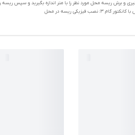
ولتاژ
:
220 ولت
گام ۳: نصب فیزیکی ریسه در محل
وزن
:
7 گرم
سایر
ریسه شلنگی وایرلس سایز لا
توضیحات
:
لاین وا
جای برش هر یک متر