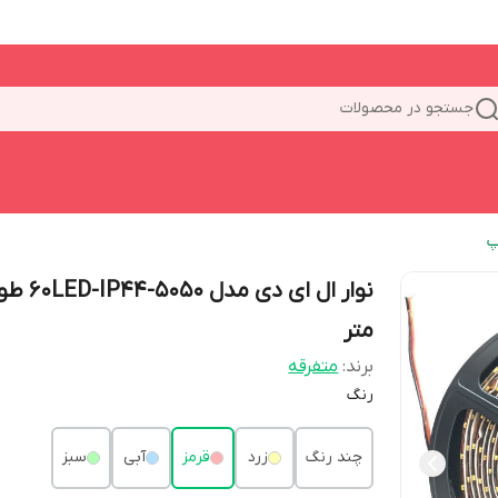
جستجو در محصولات
پ
متر
برند:
متفرقه
رنگ
چند رنگ
زرد
قرمز
آبی
سبز