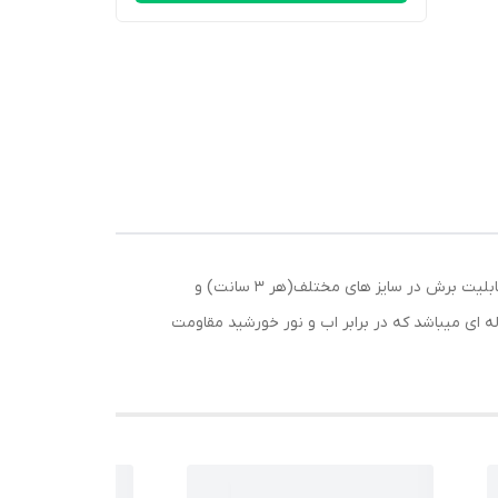
ریسه نواری 5050 این محصول در متراژ 5 متری میباشد و نیاز به برق 12V ِّDC دارد. محصول ریسه نواری 5050 به علت انعطاف بالا و قابلیت برش در سایز های مختلف(هر 3 سانت) و
. این محصول دارای روکش ژله ای میباشد که در برابر اب و نور خورشید مقاومت