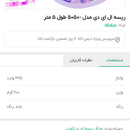
ریسه ال ای دی مدل -5050 طول 5 متر
برند:
متفرقه
سرویس ویژه دیجی کالا: 7 روز تضمین بازگشت کالا
مشخصات
نظرات کاربران
ولتاژ
325 ولت
وزن
200 گرم
رنگ
چند رنگ
دسته‌بندی
:
چراغ ریسه ای و نئونی