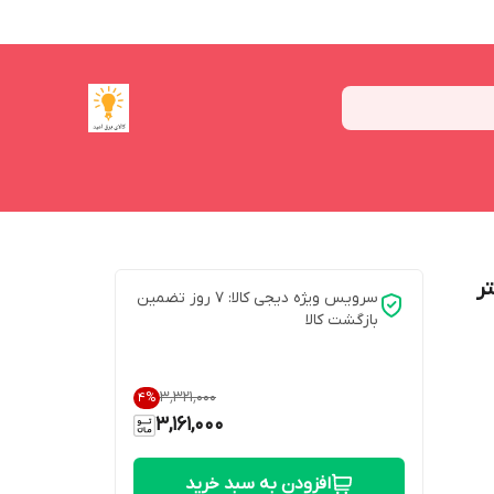
دل 2835 طول 1 متر
سرویس ویژه دیجی کالا: 7 روز تضمین
بازگشت کالا
۳٬۳۲۱٬۰۰۰
4
%
3,161,000
افزودن به سبد خرید