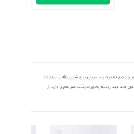
ی تراکم 144 LED می باشد و دارای جریان 220 ولت و بدون نیاز به آداپتور و منبع تغدیه و با جریان برق شهری قابل استفاده
 شدن چند عدد ریسه بصورت پشت سر هم را دارد. از