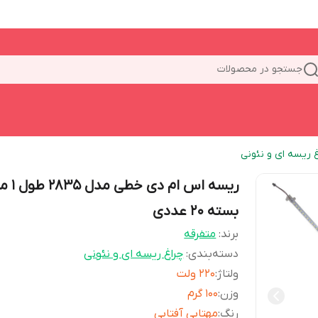
جستجو در محصولات
غ ریسه ای و نئونی
ریسه اس ام دی خطی م
بسته 20 عددی
برند:
متفرقه
دسته‌بندی
:
چراغ ریسه ای و نئونی
ولتاژ
:
220 ولت
وزن
:
100 گرم
رنگ
:
مهتابی آفتابی