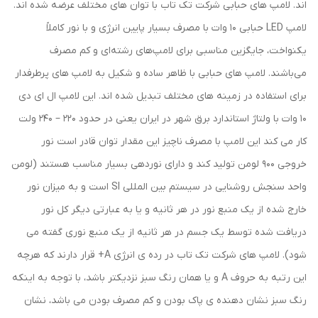
اند. لامپ های حبابی شرکت تک تاب با توان های مختلف عرضه شده اند.
لامپ LED حبابی 10 وات با مصرف بسیار پایین انرژی و با نور کاملاً
یکنواخت، جایگزین مناسبی برای لامپ‌های رشته‌ای و کم ‌مصرف
می‌باشند. لامپ های حبابی با ظاهر ساده و شکیل به لامپ های پرطرفدار
برای استفاده در زمینه های مختلف تبدیل شده اند. این لامپ ال ای دی
10 وات با ولتاژ استاندارد برق شهر در ایران یعنی در حدود 220 – 240 ولت
کار می کند این لامپ با مصرف ناچیز این مقدار توان قادر است نور
خروجی 900 لومن تولید کند و دارای نوردهی بسیار مناسب هستند (لومن
واحد سنجش روشنایی در سیستم بین المللی SI است و به میزان نور
خارج شده از یک منبع نور در هر ثانیه و یا به عبارتی دیگر کل نور
دریافت شده توسط یک جسم در هر ثانیه از یک منبع نوری گفته می
شود). لامپ های شرکت تک تاب در رده ی انرژی A+ قرار دارند که هرچه
این رتبه به حروف A و یا همان رنگ سبز نزدیکتر باشد، با توجه به اینکه
رنگ سبز نشان دهنده ی پاک بودن و کم مصرف بودن می باشد، نشان