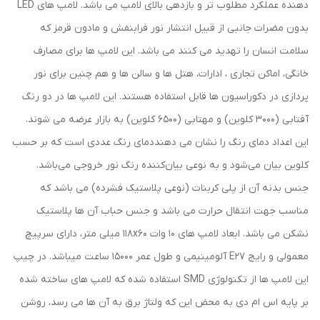
دهنده عملکرد مطلوب تر و بازدهی بالای لامپ می باشد. لامپ های LED
بدون مضرات جانبی از قبیل انتشار نور فرابنفش و مادون قرمز که
سلامت انسان را تهدید می کنند می باشد. این لامپ ها برای مصارف
خانگی، اماکن تجاری ، ادارات، هتل ها و سالن ها و هم چنین برای نور
پردازی در دکوراسیون ها قابل استفاده هستند. این لامپ ها در دو رنگ
آفتابی (3000 کلوین) و مهتابی (6500 کلوین) به بازار عرضه می شوند.
این اعداد دمای رنگ را نشان می دهنددمای رنگ عددی است كه بر حسب
كلوین بیان می‌شود و به نوعی بیان‌كننده رنگ نور خروجی می‌باشد.
جنس بدنه آن از پلی کربنات (نوعی پلاستیک فشرده) می باشد که
مناسب جهت انتقال حرارت می باشد و جنس حباب آن ها پلاستیک
نشکن می باشد. ابعاد لامپ های 10 وات 118x60 میلی متر، دارای سرپیچ
معمولی و رایج E27 آلومینیمی و طول عمر 15000 ساعت میباشد. در چیپ
این لامپ ها از تکنولوژی SMD استفاده شده که لامپ های ساخته شده
بر پایه اس ام دی به محض این که ولتاژ برق به آن ها می رسد، روشن