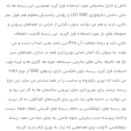
داخل و خارج ساختمان مورد استفاده قرار گیرد همچنین این ریسه ها به
دلیل داشتن تکنولوژی LED SMD و روکش پلاستیکی مقاوم هم طول عمر
بالایی دارند و هم می توانند بدون نگرانی از خرابی در فضاهای بیرونی و
محوطه های باز مورد استفاده قرار گیرند. این ریسه قابلیت انعطاف
بالایی دارد و درجه حفاظت آن IP65 می باشد یعنی ضدآب است و می
تواند به عنوان یک المان اصلی نورپردازی فضا در منازل، فضاهای سبز،
باغ ها، تالارها، سالن های نمایش، سینماها، موزه ها، گالری ها و غیره مورد
استفاده قرار گیرد. ریسه نئون فلکسی دارای بردهای SMD از نوع 3528
می باشد که نوری یکپارچه و مناسب را در فضا منتشر می سازد. این نوع
ریسه بیشتر برای نورپردازی نمای بیرونی ساختمان ها به کار می رود و
می توانید در اندازه های یک متری برای کاربردهای گوناگون به کار ببرید.
نور ریسه های نئوفلکسی بر خلاف ریسه های قدیمی نقطه نقطه نیست
و کاملا پیوسته است بنابراین جلوه خاصی به نمای شما می دهد. ریسه
نئوفلکسی 12 ولت برای فضاهایی که نیاز به نوری آرام دارید گزینه