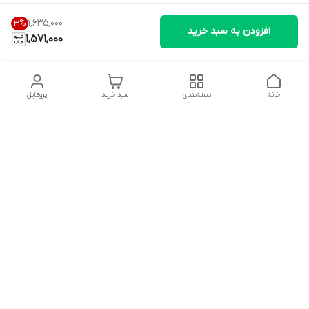
۱٬۶۳۵٬۰۰۰
3
%
افزودن به سبد خرید
1,571,000
خانه
دسته‌بندی
سبد خرید
پروفایل
دسترسی سریع
تماس با ما
شکایات
درباره ما
قوانین و مقررات
سیاست حریم خصوصی