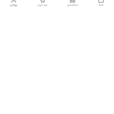
خانه
دسته‌بندی
سبد خرید
پروفایل
دسترسی سریع
تماس با ما
شکایات
درباره ما
قوانین و مقررات
سیاست حریم خصوصی
شماره تماس
09127046723
آدرس ایمیل
kalayebarghomid@gmail.com