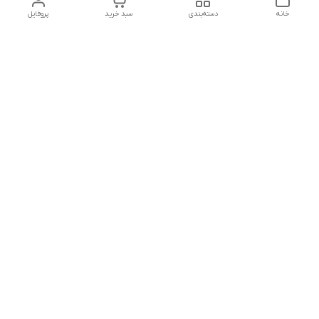
خانه
دسته‌بندی
سبد خرید
پروفایل
دسترسی سریع
تماس با ما
شکایات
درباره ما
قوانین و مقررات
سیاست حریم خصوصی
شماره تماس
09127046723
آدرس ایمیل
kalayebarghomid@gmail.com