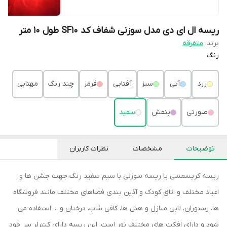
ریسه ال ای دی مدل سوزنی شفاف کد SF10 طول 10 متر
برند:
متفرقه
رنگ
زرد
آبی
سبز
آفتابی
قرمز
چند رنگ
مهتابی
صورتی
بنفش
سفید
توضیحات
مشخصات
نظرات کاربران
ریسه کریسمسی یا ریسه سوزنی با سیم سفید رنگ جهت جشن ها و
اعیاد مختلف و اتاق کودک و آذین بندی فضاهای مختلف مانند فروشگاه
ها، رستوران، لابی منازل و هتل ها، کافی شاپ، درختان و ... استفاده می
شود و دارای افکت های مختلف نور است. این ریسه دارای کنترلر سر خود