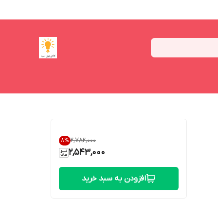
۲٬۷۸۲٬۰۰۰
8
%
2,543,000
افزودن به سبد خرید