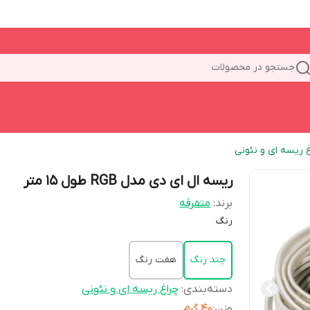
جستجو در محصولات
غ ریسه ای و نئونی
ریسه ال ای دی مدل RGB طول 15 متر
برند:
متفرقه
رنگ
چند رنگ
هفت رنگ
دسته‌بندی
:
چراغ ریسه ای و نئونی
وزن
:
40 گرم