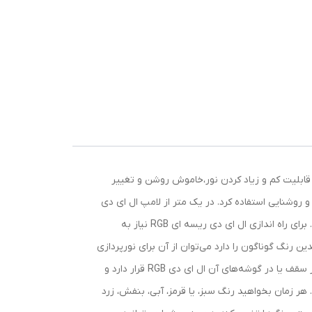
ه است که 16 رنگ قابل کنترل، چهار نوع رقص نور، قابلیت کم و زیاد کردن نور،خاموش روشن و تغییر
و روشنایی استفاده کرد. در یک متر از لامپ ال ای دی
ریسه ای تعداد 60عدد LED موجود است. رنگ ها و شدت نور و برنامه های نورافشانی از طریق درایور و ریموت کنترل قابل تغییر است. برای راه اندازی ال ای دی ریسه ای RGB نیاز به
ن رنگ گوناگون را دارد می‌توان از آن برای نورپردازی
اماکن گوناگون و طراحی داخلی به عنوان نور مخفی استفاده کرد. یک آشپزخانه یا یک اتاق خواب و سالن پذیرایی را در نظر بگیرید که در سقف یا در گوشه‌های آن ال ای دی RGB قرار دارد و
 هر زمان بخواهید رنگ سبز، یا قرمز، آبی، بنفش، زرد