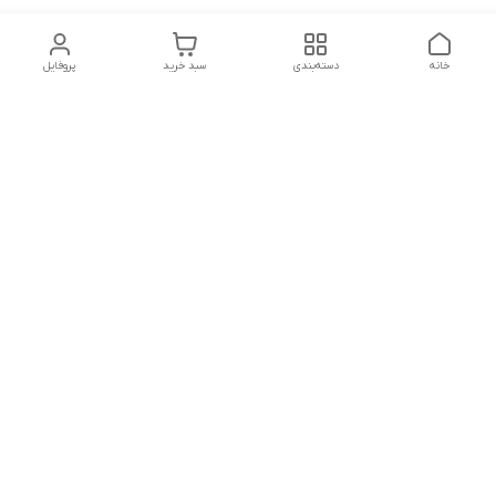
خانه
دسته‌بندی
سبد خرید
پروفایل
دسترسی سریع
تماس با ما
شکایات
درباره ما
قوانین و مقررات
سیاست حریم خصوصی
شماره تماس
09127046723
آدرس ایمیل
kalayebarghomid@gmail.com