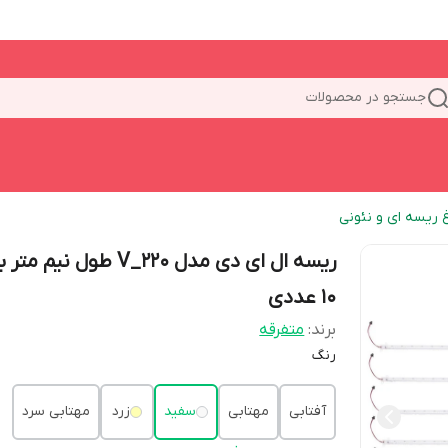
جستجو در محصولات
غ ریسه ای و نئونی
ریسه ال ای دی مدل V_220 طول نیم
10 عددی
برند:
متفرقه
رنگ
آفتابی
مهتابی
سفید
زرد
مهتابی سرد