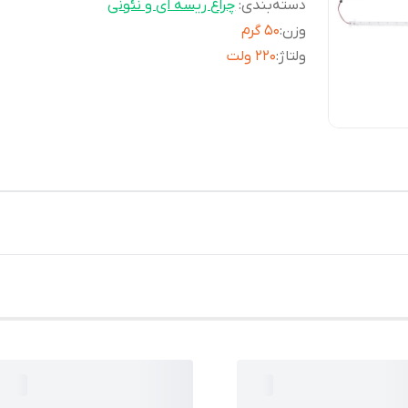
دسته‌بندی
:
چراغ ریسه ای و نئونی
وزن
:
50 گرم
ولتاژ
:
220 ولت