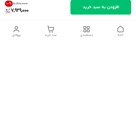
۸٬۸۱۰٬۰۰۰
10
%
افزودن به سبد خرید
7,929,000
خانه
دسته‌بندی
سبد خرید
پروفایل
دسترسی سریع
تماس با ما
شکایات
درباره ما
قوانین و مقررات
سیاست حریم خصوصی